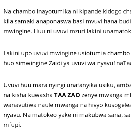
Na chambo inayotumika ni kipande kidogo ch
kila samaki anaponaswa basi mvuvi hana budi
mwingine. Huu ni uvuvi mzuri lakini unamat
Lakini upo uvuvi mwingine usiotumia chambo
huo simwingine Zaidi ya uvuvi wa nyavu! naTa
Uvuvi huu mara nyingi unafanyika usiku, am
na kisha kuwasha
TAA ZAO
zenye mwanga mka
wanavutiwa naule mwanga na hivyo kusogelea
nyavu. Na matokeo yake ni makubwa sana, s
mfupi.