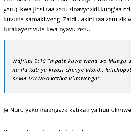
yetu), kwa jinsi taa zetu zinavyozidi kung’aa
kuvutia samakiwengi Zaidi..lakini taa zetu zik
tutakayemvuta kwa nyavu zetu.
Wafilipi 2:15 “mpate kuwa wana wa Mungu 
na ila kati ya kizazi chenye ukaidi, kilich
KAMA MIANGA katika ulimwengu”.
Je Nuru yako inaangaza katikati ya huu ulimw