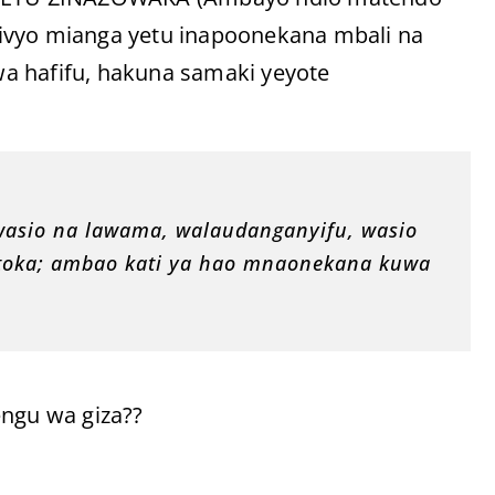
 ndivyo mianga yetu inapoonekana mbali na
iwa hafifu, hakuna samaki yeyote
wasio na lawama, walaudanganyifu, wasio
opotoka; ambao kati ya hao mnaonekana kuwa
engu wa giza??