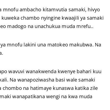
a mnofu ambacho kitamvutia samaki, hivyo
 kuweka chambo nyingine kwaajili ya samaki
okeo madogo na unachukua muda mrefu..
 ya mnofu lakini una matokeo makubwa. Na
a.
bapo wavuvi wanakwenda kwenye bahari kuu
li. Na wanapoziwasha basi wale samaki
 chombo na hatimaye kunaswa katika zile
amaki wanapatikana wengi na kwa muda