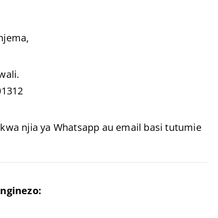
 njema,
ali.
01312
wa njia ya Whatsapp au email basi tutumie
nginezo: