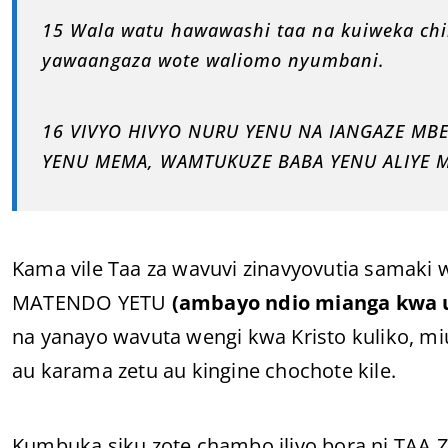
15 Wala watu hawawashi taa na kuiweka chini
yawaangaza wote waliomo nyumbani.
16 VIVYO HIVYO NURU YENU NA IANGAZE MB
YENU MEMA, WAMTUKUZE BABA YENU ALIYE M
Kama vile Taa za wavuvi zinavyovutia samaki w
MATENDO YETU
(ambayo ndio mianga kwa 
na yanayo wavuta wengi kwa Kristo kuliko, miu
au karama zetu au kingine chochote kile.
Kumbuka siku zote chambo iliyo bora ni TA