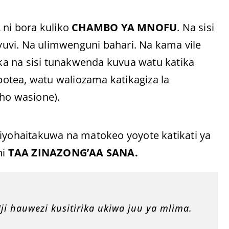
A
ni bora kuliko
CHAMBO YA MNOFU
. Na sisi
uvi. Na ulimwenguni bahari. Na kama vile
a na sisi tunakwenda kuvua watu katika
otea, watu waliozama katikagiza la
ho wasione).
Hiyohaitakuwa na matokeo yoyote katikati ya
ni
TAA ZINAZONG’AA SANA.
i hauwezi kusitirika ukiwa juu ya mlima.