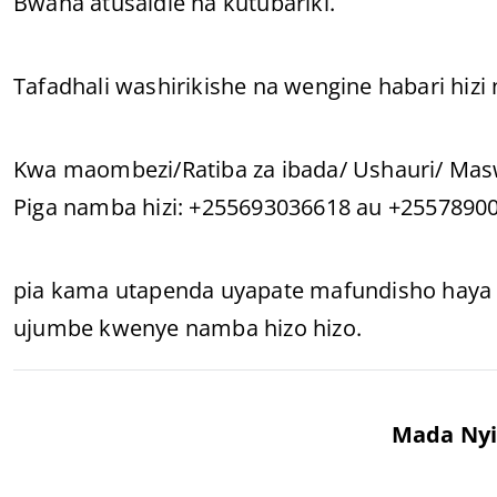
Bwana atusaidie na kutubariki.
Tafadhali washirikishe na wengine habari hizi
Kwa maombezi/Ratiba za ibada/ Ushauri/ Masw
Piga namba hizi: +255693036618 au +2557890
pia kama utapenda uyapate mafundisho haya k
ujumbe kwenye namba hizo hizo.
Mada Nyi