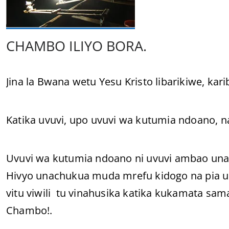
CHAMBO ILIYO BORA.
Jina la Bwana wetu Yesu Kristo libarikiwe, karib
Katika uvuvi, upo uvuvi wa kutumia ndoano, n
Uvuvi wa kutumia ndoano ni uvuvi ambao u
Hivyo unachukua muda mrefu kidogo na pia u
vitu viwili tu vinahusika katika kukamata sa
Chambo!.