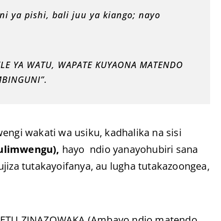
 ya pishi, bali juu ya kiango; nayo
ELE YA WATU, WAPATE KUYAONA MATENDO
BINGUNI”.
engi wakati wa usiku, kadhalika na sisi
ulimwengu),
hayo ndio yanayohubiri sana
jiza tutakayoifanya, au lugha tutakazoongea,
A ZETU ZINAZOWAKA (Ambayo ndio matendo