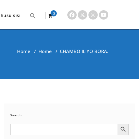
0
husu sisi
items
Home
/
Home
/
CHAMBO ILIYO BORA.
Search
Search Button
Search
for: