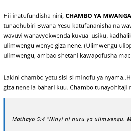
Hii inatufundisha nini,
CHAMBO YA MWANG
tunaohubiri Bwana Yesu katufananisha na wav
wavuvi wanavyokwenda kuvua usiku, kadhalik
ulimwengu wenye giza nene. (Ulimwengu uliop
ulimwengu, ambao shetani kawapofusha mac
Lakini chambo yetu sisi si minofu ya nyama..
giza nene la bahari kuu. Chambo tunayohitaji 
Mathayo 5:4 “Ninyi ni nuru ya ulimwengu. Mj