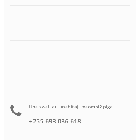
Una swali au unahitaji maombi? piga.
+255 693 036 618