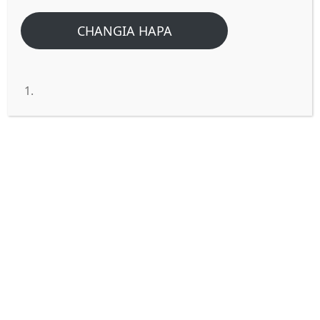
CHANGIA HAPA
Mierebi ni Nini kwenye biblia?
(Isaya 15:7)
Mierebi ni aina ya miti inayostawi Mahali