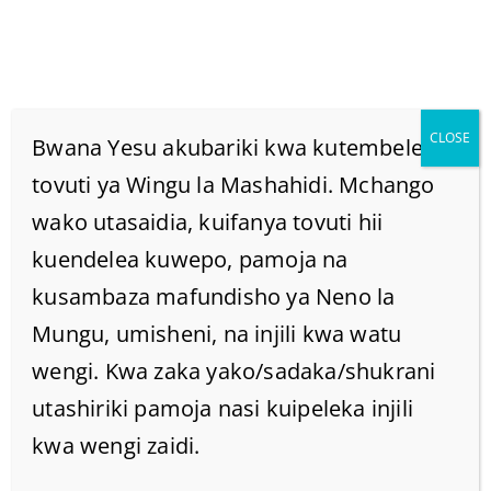
CLOSE
Bwana Yesu akubariki kwa kutembelea
tovuti ya Wingu la Mashahidi. Mchango
wako utasaidia, kuifanya tovuti hii
Mierebi Ni Nini Kwenye
kuendelea kuwepo, pamoja na
Biblia? (Isaya 15:7)
kusambaza mafundisho ya Neno la
Mungu, umisheni, na injili kwa watu
Home
/
Home
/
wengi. Kwa zaka yako/sadaka/shukrani
Mierebi ni Nini kwenye biblia? (Isaya 15:7)
utashiriki pamoja nasi kuipeleka injili
kwa wengi zaidi.