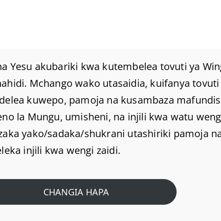
a Yesu akubariki kwa kutembelea tovuti ya Win
hidi. Mchango wako utasaidia, kuifanya tovuti 
delea kuwepo, pamoja na kusambaza mafundi
KUOTA UMETUMBUKIA
no la Mungu, umisheni, na injili kwa watu weng
SHIMONI.
zaka yako/sadaka/shukrani utashiriki pamoja na
leka injili kwa wengi zaidi.
Home
/
Home
/
KUOTA UMETUMBUKIA SHIMONI.
CHANGIA HAPA