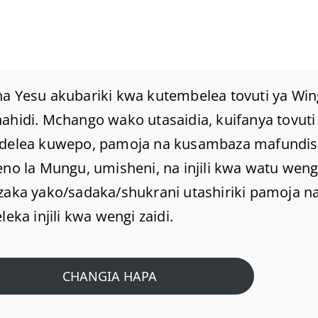
a Yesu akubariki kwa kutembelea tovuti ya Win
hidi. Mchango wako utasaidia, kuifanya tovuti 
delea kuwepo, pamoja na kusambaza mafundi
JIEPUSHE NA
no la Mungu, umisheni, na injili kwa watu weng
MASHINDANO YA DINI.
zaka yako/sadaka/shukrani utashiriki pamoja na
leka injili kwa wengi zaidi.
Home
/
Home
/
JIEPUSHE NA MASHINDANO YA DINI.
CHANGIA HAPA