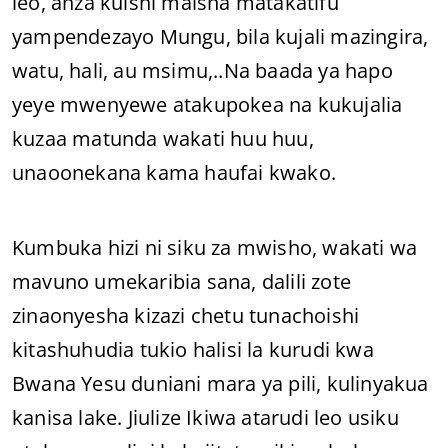
leo, anza kuishi maisha matakatifu
yampendezayo Mungu, bila kujali mazingira,
watu, hali, au msimu,..Na baada ya hapo
yeye mwenyewe atakupokea na kukujalia
kuzaa matunda wakati huu huu,
unaoonekana kama haufai kwako.
Kumbuka hizi ni siku za mwisho, wakati wa
mavuno umekaribia sana, dalili zote
zinaonyesha kizazi chetu tunachoishi
kitashuhudia tukio halisi la kurudi kwa
Bwana Yesu duniani mara ya pili, kulinyakua
kanisa lake. Jiulize Ikiwa atarudi leo usiku