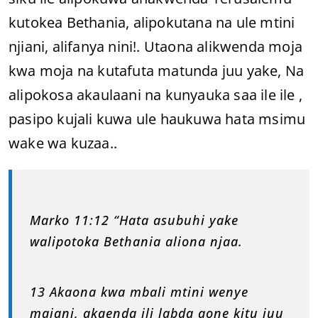
kutokea Bethania, alipokutana na ule mtini
njiani, alifanya nini!. Utaona alikwenda moja
kwa moja na kutafuta matunda juu yake, Na
alipokosa akaulaani na kunyauka saa ile ile ,
pasipo kujali kuwa ule haukuwa hata msimu
wake wa kuzaa..
Marko 11:12 “Hata asubuhi yake
walipotoka Bethania aliona njaa.
13 Akaona kwa mbali mtini wenye
majani, akaenda ili labda aone kitu juu