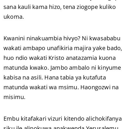
sana kauli kama hizo, tena ziogope kuliko
ukoma.
Kwanini ninakuambia hivyo? Ni kwasababu
wakati ambapo unafikiria majira yake bado,
huo ndio wakati Kristo anatazamia kuona
matunda kwako. Jambo ambalo ni kinyume
kabisa na asili. Hana tabia ya kutafuta
matunda wakati wa msimu. Haongozwi na
misimu.
Embu kitafakari vizuri kitendo alichokifanya
siku ile alipokuwa anakwenda Yerusalemu