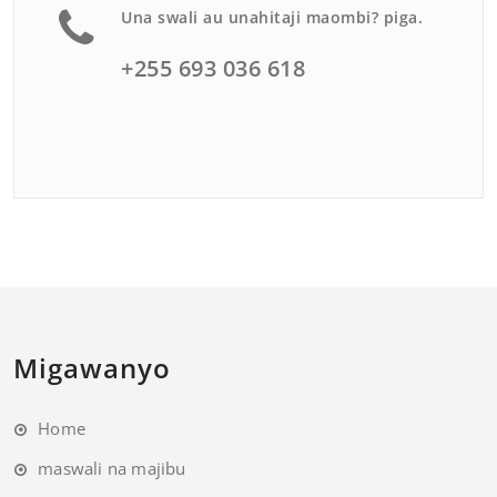
Una swali au unahitaji maombi? piga.
+255 693 036 618
Migawanyo
Home
maswali na majibu