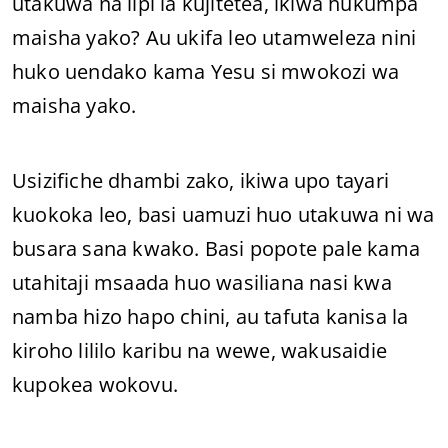
utakuwa na lipi la kujitetea, ikiwa hukumpa
maisha yako? Au ukifa leo utamweleza nini
huko uendako kama Yesu si mwokozi wa
maisha yako.
Usizifiche dhambi zako, ikiwa upo tayari
kuokoka leo, basi uamuzi huo utakuwa ni wa
busara sana kwako. Basi popote pale kama
utahitaji msaada huo wasiliana nasi kwa
namba hizo hapo chini, au tafuta kanisa la
kiroho lililo karibu na wewe, wakusaidie
kupokea wokovu.