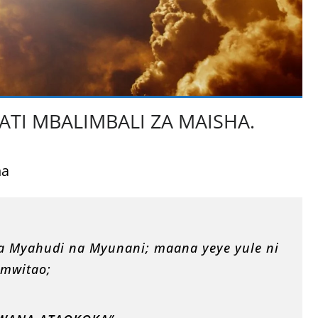
KATI MBALIMBALI ZA MAISHA.
na
a Myahudi na Myunani; maana yeye yule ni
amwitao;