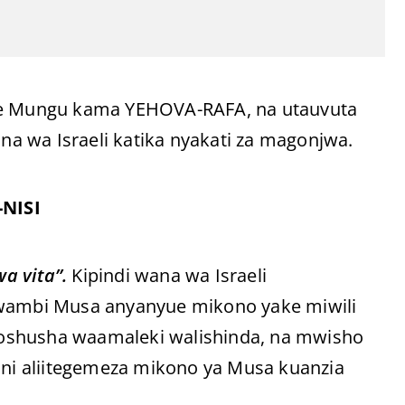
ite Mungu kama YEHOVA-RAFA, na utauvuta
ana wa Israeli katika nyakati za magonjwa.
-NISI
a vita”.
Kipindi wana wa Israeli
ambi Musa anyanyue mikono yake miwili
liposhusha waamaleki walishinda, na mwisho
runi aliitegemeza mikono ya Musa kuanzia