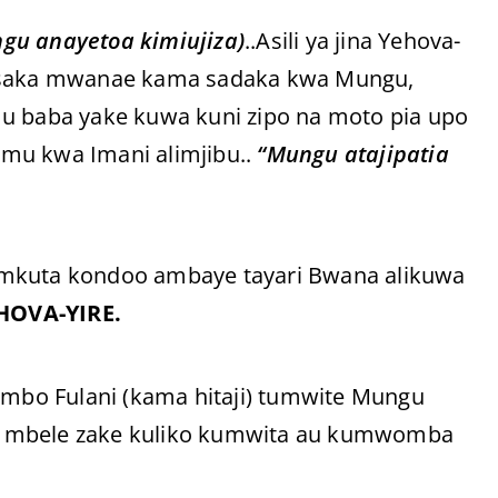
gu anayetoa kimiujiza)
..Asili ya jina Yehova-
 Isaka mwanae kama sadaka kwa Mungu,
mu baba yake kuwa kuni zipo na moto pia upo
mu kwa Imani alimjibu..
“Mungu atajipatia
amkuta kondoo ambaye tayari Bwana alikuwa
HOVA-YIRE.
i jambo Fulani (kama hitaji) tumwite Mungu
i mbele zake kuliko kumwita au kumwomba