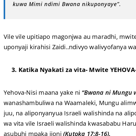
kuwa Mimi ndimi Bwana nikuponyaye”.
Vile vile upitiapo magonjwa au maradhi, mw
uponyaji kirahisi Zaidi..ndivyo walivyofanya w
3. Katika Nyakati za vita- Mwite YEHOVA
Yehova-Nisi maana yake ni
“Bwana ni Mungu w
wanashambuliwa na Waamaleki, Mungu alimw
juu, na aliponyanyua Israeli walishinda na a
wa vita vile Israeli walishinda kwasababu Ha
asubuhi mpaka jioni
(Kutoka 17:8-16).