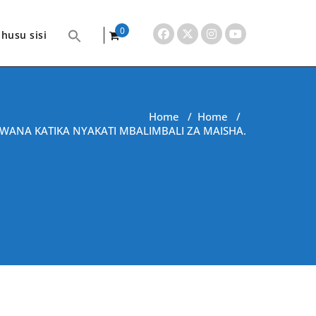
0
husu sisi
items
Home
/
Home
/
A BWANA KATIKA NYAKATI MBALIMBALI ZA MAISHA.