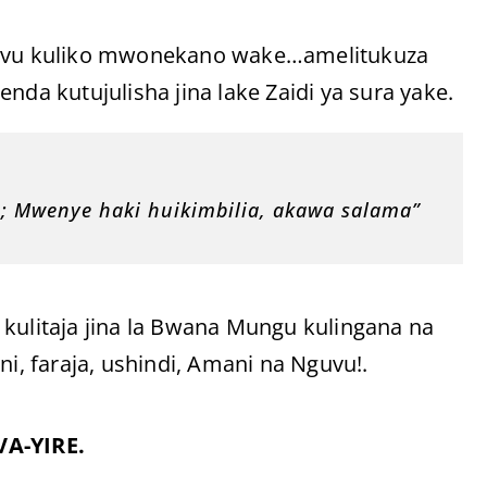
nguvu kuliko mwonekano wake…amelitukuza
nda kutujulisha jina lake Zaidi ya sura yake.
a; Mwenye haki huikimbilia, akawa salama”
 kulitaja jina la Bwana Mungu kulingana na
ni, faraja, ushindi, Amani na Nguvu!.
VA-YIRE.