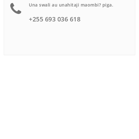
Una swali au unahitaji maombi? piga.
+255 693 036 618