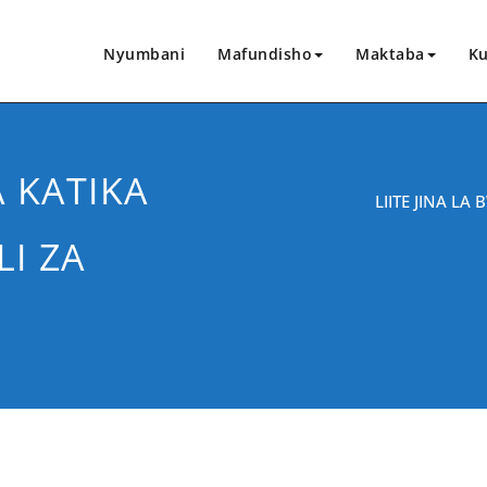
Nyumbani
Mafundisho
Maktaba
Ku
A KATIKA
LIITE JINA L
I ZA
CHANGIA HAPA