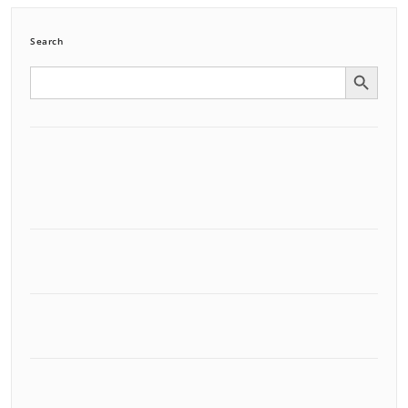
Search
Search Button
Search
for: