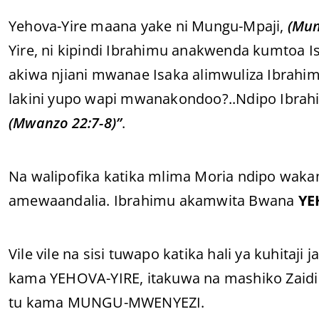
Yehova-Yire maana yake ni Mungu-Mpaji,
(Mun
Yire, ni kipindi Ibrahimu anakwenda kumtoa
akiwa njiani mwanae Isaka alimwuliza Ibrahi
lakini yupo wapi mwanakondoo?..Ndipo Ibrahi
(Mwanzo 22:7-8)”
.
Na walipofika katika mlima Moria ndipo wak
amewaandalia. Ibrahimu akamwita Bwana
YE
Vile vile na sisi tuwapo katika hali ya kuhitaj
kama YEHOVA-YIRE, itakuwa na mashiko Zaid
tu kama MUNGU-MWENYEZI.