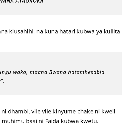
 BWANA ATAOKOKA
”
a kiusahihi, na kuna hatari kubwa ya kuliita
, Mungu wako, maana Bwana hatamhesabia
”.
ni dhambi, vile vile kinyume chake ni kweli
 muhimu basi ni Faida kubwa kwetu.