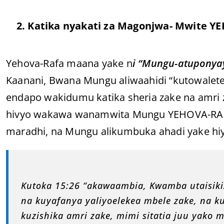
2. Katika nyakati za Magonjwa- Mwite Y
Yehova-Rafa maana yake n
i “Mungu-atuponya
Kaanani, Bwana Mungu aliwaahidi “kutowalet
endapo wakidumu katika sheria zake na amri z
hivyo wakawa wanamwita Mungu YEHOVA-RAFA,
maradhi, na Mungu alikumbuka ahadi yake hi
Kutoka 15:26 “akawaambia, Kwamba utaisiki
na kuyafanya yaliyoelekea mbele zake, na ku
kuzishika amri zake, mimi sitatia juu yako 