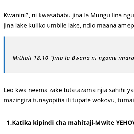
Kwanini?, ni kwasababu jina la Mungu lina 
jina lake kuliko umbile lake, ndio maana amepe
Mithali 18:10 “Jina la Bwana ni ngome imar
Leo kwa neema zake tutatazama njia sahihi ya
mazingira tunayopitia ili tupate wokovu, tumai
1.Katika kipindi cha mahitaji-Mwite YEHO