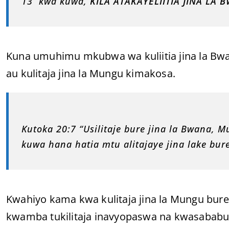
13 kwa kuwa,
KILA ATAKAYELIITIA JINA LA
Kuna umuhimu mkubwa wa kuliitia jina la Bwan
au kulitaja jina la Mungu kimakosa.
Kutoka 20:7 “Usilitaje bure jina la Bwana
kuwa hana hatia mtu alitajaye jina lake bure
Kwahiyo kama kwa kulitaja jina la Mungu bure 
kwamba tukilitaja inavyopaswa na kwasababu