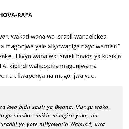
EHOVA-RAFA
ye”.
Wakati wana wa Israeli wanaelekea
ea magonjwa yale aliyowapiga nayo wamisri”
ake.. Hivyo wana wa Israeli baada ya kusikia
 kipindi walipopitia magonjwa na
yo na aliwaponya na magonjwa yao.
za kwa bidii sauti ya Bwana, Mungu wako,
tega masikio usikie maagizo yake, na
maradhi yo yote niliyowatia Wamisri; kwa