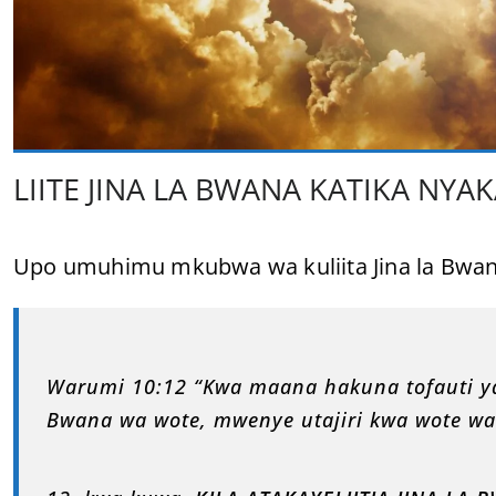
LIITE JINA LA BWANA KATIKA NYA
Upo umuhimu mkubwa wa kuliita Jina la Bwa
Warumi 10:12 “Kwa maana hakuna tofauti y
Bwana wa wote, mwenye utajiri kwa wote w