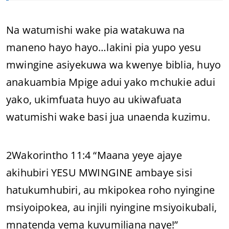
Na watumishi wake pia watakuwa na
maneno hayo hayo…lakini pia yupo yesu
mwingine asiyekuwa wa kwenye biblia, huyo
anakuambia Mpige adui yako mchukie adui
yako, ukimfuata huyo au ukiwafuata
watumishi wake basi jua unaenda kuzimu.
2Wakorintho 11:4 “Maana yeye ajaye
akihubiri YESU MWINGINE ambaye sisi
hatukumhubiri, au mkipokea roho nyingine
msiyoipokea, au injili nyingine msiyoikubali,
mnatenda vema kuvumiliana naye!”