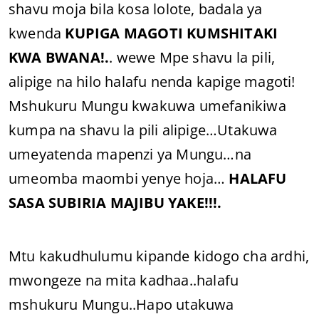
shavu moja bila kosa lolote, badala ya
kwenda
KUPIGA MAGOTI KUMSHITAKI
KWA BWANA!.
. wewe Mpe shavu la pili,
alipige na hilo halafu nenda kapige magoti!
Mshukuru Mungu kwakuwa umefanikiwa
kumpa na shavu la pili alipige…Utakuwa
umeyatenda mapenzi ya Mungu…na
umeomba maombi yenye hoja…
HALAFU
SASA SUBIRIA MAJIBU YAKE!!!.
Mtu kakudhulumu kipande kidogo cha ardhi,
mwongeze na mita kadhaa..halafu
mshukuru Mungu..Hapo utakuwa