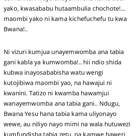
yako, kwasababu hutaambulia chochote!…
maombi yako ni kama kichefuchefu tu kwa
Bwana!..
Ni vizuri kumjua unayemwomba ana tabia
gani kabla ya kumwomba!.. hii ndio shida
kubwa inayosababisha watu wengi
kutojibiwa maombi yao, na hawajui ni
kwanini. Tatizo ni kwamba hawamjui
wanayemwomba ana tabia gani.. Ndugu,
Bwana Yesu hana tabia kama uliyonayo
wewe, au niliyo nayo mimi na wala hutuwezi
kumfundisha tabia zetu..na kamwe hawezi