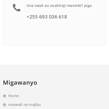
Una swali au unahitaji maombi? piga.
+255 693 036 618
Migawanyo
Home
maswali na majibu