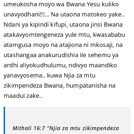
umeukosha moyo wa Bwana Yesu kuliko
unavyodhani!!!… Na utaona matokeo yake..
Ndani ya kipindi kifupi, utaona jinsi Bwana
atakavyomtengeneza yule mtu, kwasababu
atamgusa moyo na atajiona ni mkosaji, na
utashangaa anakurudishia ile sehemu ya
ardhi aliyokudhulumu, ndivyo maandiko
yanavyosema.. kuwa Njia za mtu
zikimpendeza Bwana, humpatanisha na
maadui zake..
Mithali 16:7 “Njia za mtu zikimpendeza