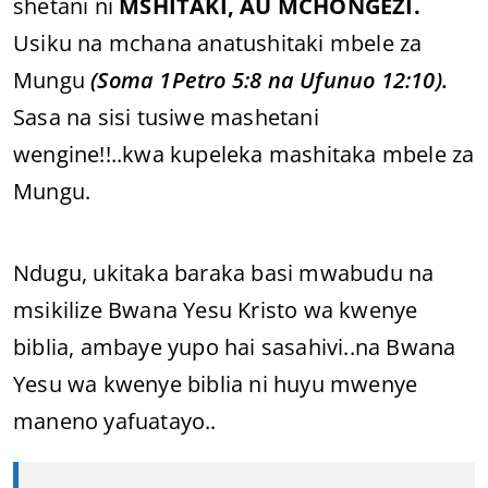
shetani ni
MSHITAKI, AU MCHONGEZI.
Usiku na mchana anatushitaki mbele za
Mungu
(Soma 1Petro 5:8 na Ufunuo 12:10).
Sasa na sisi tusiwe mashetani
wengine!!..kwa kupeleka mashitaka mbele za
Mungu.
Ndugu, ukitaka baraka basi mwabudu na
msikilize Bwana Yesu Kristo wa kwenye
biblia, ambaye yupo hai sasahivi..na Bwana
Yesu wa kwenye biblia ni huyu mwenye
maneno yafuatayo..