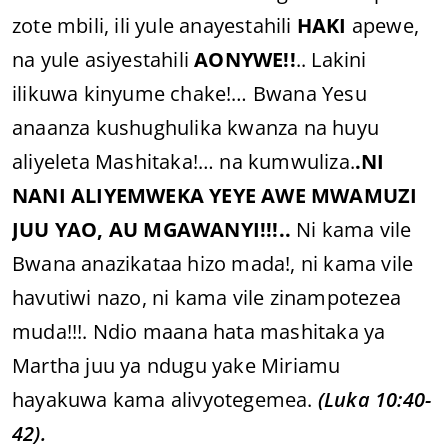
zote mbili, ili yule anayestahili
HAKI
apewe,
na yule asiyestahili
AONYWE!!
.. Lakini
ilikuwa kinyume chake!… Bwana Yesu
anaanza kushughulika kwanza na huyu
aliyeleta Mashitaka!… na kumwuliza.
.NI
NANI ALIYEMWEKA YEYE AWE MWAMUZI
JUU YAO, AU MGAWANYI!!!..
Ni kama vile
Bwana anazikataa hizo mada!, ni kama vile
havutiwi nazo, ni kama vile zinampotezea
muda!!!. Ndio maana hata mashitaka ya
Martha juu ya ndugu yake Miriamu
hayakuwa kama alivyotegemea.
(Luka 10:40-
42).