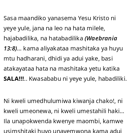
Sasa maandiko yanasema Yesu Kristo ni
yeye yule, jana na leo na hata milele,
hajabadilika, na hatabadilika
(Waebrania
13:8)
… kama aliyakataa mashitaka ya huyu
mtu hadharani, dhidi ya adui yake, basi
atakayataa hata na mashitaka yetu katika
SALA!!!
.. Kwasababu ni yeye yule, habadiliki.
Ni kweli umedhulumiwa kiwanja chako!, ni
kweli umeonewa, ni kweli umestahili haki…
Ila unapokwenda kwenye maombi, kamwe
usimshitaki huyo unayemwona kama adui