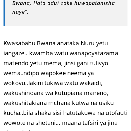
Bwana, Hata adui zake huwapatanisha
naye”.
Kwasababu Bwana anataka Nuru yetu
iangaze…kwamba watu wanapoyatazama
matendo yetu mema, jinsi gani tulivyo
wema..ndipo wapokee neema ya
wokovu..lakini tukiwa watu wakaidi,
wakushindana wa kutupiana maneno,
wakushitakiana mchana kutwa na usiku
kucha..bila shaka sisi hatutakuwa na utofauti
wowote na shetani… maana tafsiri ya jina