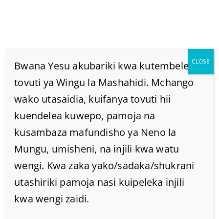
CLOSE
Bwana Yesu akubariki kwa kutembelea
tovuti ya Wingu la Mashahidi. Mchango
wako utasaidia, kuifanya tovuti hii
UWE KIKOMBE SAFI
kuendelea kuwepo, pamoja na
Home
kusambaza mafundisho ya Neno la
/
Home
/
UWE KIKOMBE SAFI
Mungu, umisheni, na injili kwa watu
wengi. Kwa zaka yako/sadaka/shukrani
utashiriki pamoja nasi kuipeleka injili
kwa wengi zaidi.