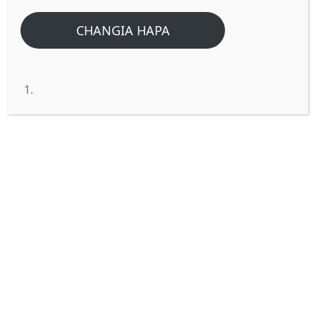
CHANGIA HAPA
UWE KIKOMBE SAFI
Nakusalimu katika jina la Bwana wetu Yesu
Kristo. Karibu tuyasikilize maagizo ya
Mungu.