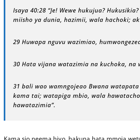
Isaya 40:28 “Je! Wewe hukujua? Hukusiki
miisho ya dunia, hazimii, wala hachoki; ak
29 Huwapa nguvu wazimiao, humwongezea
30 Hata vijana watazimia na kuchoka, na
31 bali wao wamngojeao Bwana watapata
kama tai; watapiga mbio, wala hawatach
hawatazimia”.
Kama sio neema hiyo, hakuna hata mmoja we