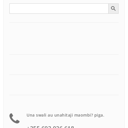
Search Button
Search
for:
Una swali au unahitaji maombi? piga.