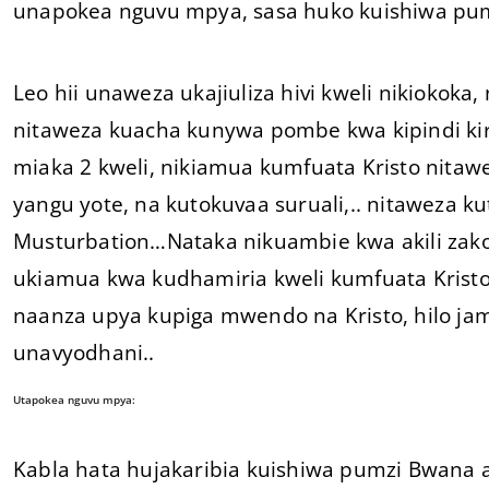
unapokea nguvu mpya, sasa huko kuishiwa pum
Leo hii unaweza ukajiuliza hivi kweli nikiokoka
nitaweza kuacha kunywa pombe kwa kipindi kire
miaka 2 kweli, nikiamua kumfuata Kristo nita
yangu yote, na kutokuvaa suruali,.. nitaweza 
Musturbation…Nataka nikuambie kwa akili zako
ukiamua kwa kudhamiria kweli kumfuata Krist
naanza upya kupiga mwendo na Kristo, hilo jamb
unavyodhani..
Utapokea nguvu mpya:
Kabla hata hujakaribia kuishiwa pumzi Bwana