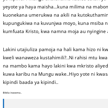
yeyote ya haya maisha…kuna milima na mabon
kuonekana umerukwa na akili na kutokuthami
kupungukiwa na kuvunjwa moyo, kuna msiba na 
kumfuata Kristo, kwa namna moja au nyingin
Lakini utajiuliza pamoja na hali kama hizo ni 
kweli wanaweza kustahimili?..Ni rahisi mtu kw
na mambo kama hayo lakini kwa mkristo aliyed
kuwa karibu na Mungu wake..Hiyo yote ni kwas
kipindi baada ya kipindi..
Biblia inasema..