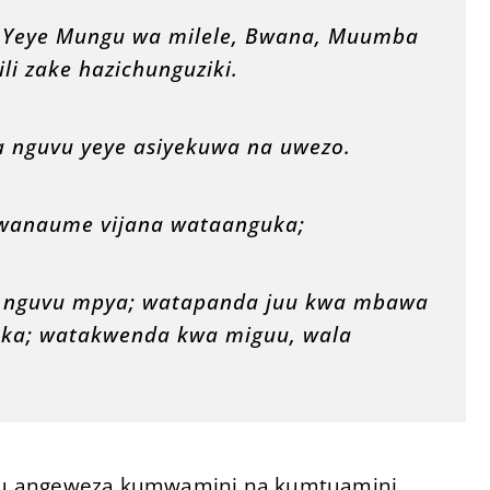
a? Yeye Mungu wa milele, Bwana, Muumba
ili zake hazichunguziki.
 nguvu yeye asiyekuwa na uwezo.
 wanaume vijana wataanguka;
 nguvu mpya; watapanda juu kwa mbawa
oka; watakwenda kwa miguu, wala
tu angeweza kumwamini na kumtuamini