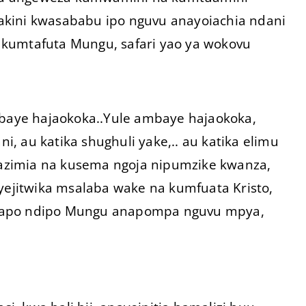
akini kwasababu ipo nguvu anayoiachia ndani
 kumtafuta Mungu, safari yao ya wokovu
mbaye hajaokoka..Yule ambaye hajaokoka,
, au katika shughuli yake,.. au katika elimu
atazimia na kusema ngoja nipumzike kwanza,
iyejitwika msalaba wake na kumfuata Kristo,
 hapo ndipo Mungu anapompa nguvu mpya,