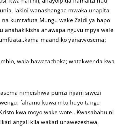
, kwa hali hii, anayoipitia hamalizi huu
nia, lakini wanashangaa mwaka unapita,
a na kumtafuta Mungu wake Zaidi ya hapo
u anahakikisha anawapa nguvu mpya wale
 kumfuata..kama maandiko yanavyosema:
 mbio, wala hawatachoka; watakwenda kwa
nasema nimeishiwa pumzi njiani siwezi
mwengu, fahamu kuwa mtu huyo tangu
risto kwa moyo wake wote.. Kwasababu ni
kati angali kila wakati unawezeshwa,