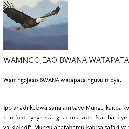
WAMNGOJEAO BWANA WATAPATA
Wamngojeao BWANA watapata nguvu mpya.
Ipo ahadi kubwa sana ambayo Mungu kaitoa kw
kumfuata yeye kwa gharama zote. Na ahadi ye
ya kipindi”. Mungu anafahamu kabisa safari ya