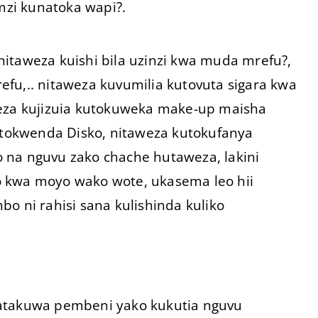
zi kunatoka wapi?.
, nitaweza kuishi bila uzinzi kwa muda mrefu?,
fu,.. nitaweza kuvumilia kutovuta sigara kwa
weza kujizuia kutokuweka make-up maisha
kutokwenda Disko, nitaweza kutokufanya
 na nguvu zako chache hutaweza, lakini
o kwa moyo wako wote, ukasema leo hii
o ni rahisi sana kulishinda kuliko
 atakuwa pembeni yako kukutia nguvu