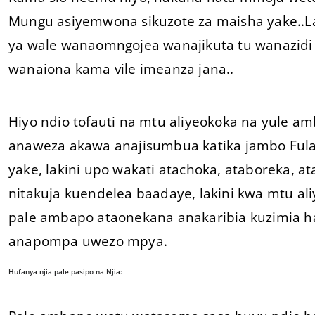
Mungu asiyemwona sikuzote za maisha yake..L
ya wale wanaomngojea wanajikuta tu wanazidi
wanaiona kama vile imeanza jana..
Hiyo ndio tofauti na mtu aliyeokoka na yule a
anaweza akawa anajisumbua katika jambo Fulani
yake, lakini upo wakati atachoka, ataboreka, 
nitakuja kuendelea baadaye, lakini kwa mtu al
pale ambapo ataonekana anakaribia kuzimia
anapompa uwezo mpya.
Hufanya njia pale pasipo na Njia: