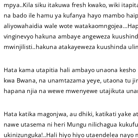
mpya..Kila siku itakuwa fresh kwako, wiki itapi
na bado ile hamu ya kufanya hayo mambo haip
aliyowahaidia wale wote watakaomngojea…Hap
vinginevyo hakuna ambaye angeweza kuushinda
mwinjilisti..hakuna atakayeweza kuushinda ul
Hata kama utapitia hali ambayo unaona kesho 
kwa Bwana, na unamtazama yeye, utaona tu jin
hapana njia na wewe mwenyewe utajikuta u
Hata katika magonjwa, au dhiki, katikati yake at
nawe utasema ni heri Mungu nilichagua kuku
ukinizunguka!..Hali hiyo hiyo utaendelea na