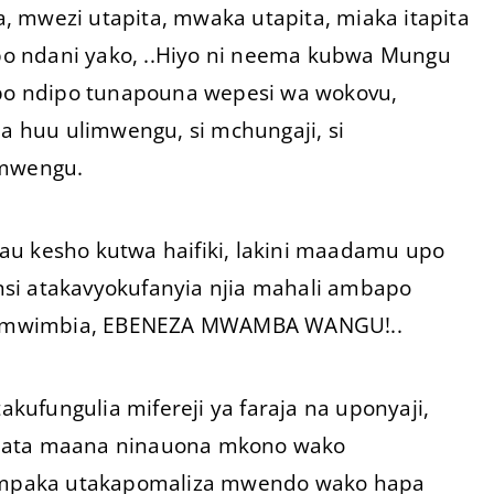
ta, mwezi utapita, mwaka utapita, miaka itapita
o ndani yako, ..Hiyo ni neema kubwa Mungu
o ndipo tunapouna wepesi wa wokovu,
 huu ulimwengu, si mchungaji, si
imwengu.
au kesho kutwa haifiki, lakini maadamu upo
si atakavyokufanyia njia mahali ambapo
namwimbia, EBENEZA MWAMBA WANGU!..
akufungulia mifereji ya faraja na uponyaji,
fuata maana ninauona mkono wako
yo mpaka utakapomaliza mwendo wako hapa