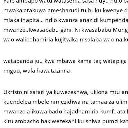
Pale ambapo watu watasema sasa huyu ndio basi
mwaka atakuwa amesharudi tu huku kwenye du
miaka inapita,.. ndio kwanza anazidi kumpend
mwanzo..Kwasababu gani, Ni kwasababu Mung
wao waliodhamiria kujitwika msalaba wao na
watapanda juu kwa mbawa kama tai; watapiga
miguu, wala hawatazimia.
Ukristo ni safari ya kuwezeshwa, ukiona mtu a
kuendelea mbele nimezidiwa na tamaa za uli
mwanzo alikuwa bado hajadhamiria kumfuata K
kitu ambacho hakiwezekani kuishiwa pumzi kati