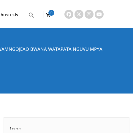
0
husu sisi
items
WAMNGOJEAO BWANA WATAPATA NGUVU MPYA.
Search