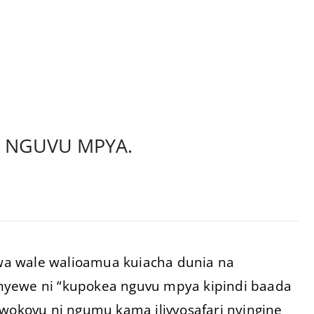
 NGUVU MPYA.
a wale walioamua kuiacha dunia na
nyewe ni “kupokea nguvu mpya kipindi baada
 wokovu ni ngumu kama ilivyosafari nyingine