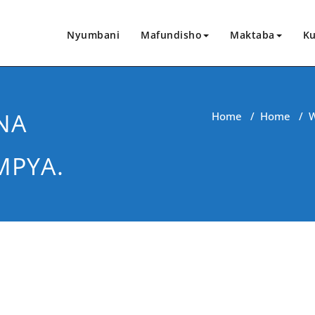
Nyumbani
Mafundisho
Maktaba
Ku
NA
Home
/
Home
/
MPYA.
CHANGIA HAPA