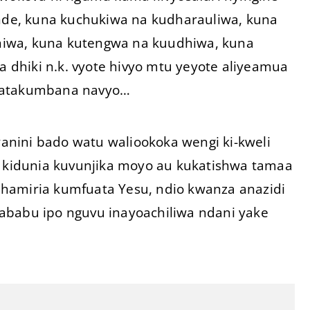
de, kuna kuchukiwa na kudharauliwa, kuna
niwa, kuna kutengwa na kuudhiwa, kuna
dhiki n.k. vyote hivyo mtu yeyote aliyeamua
e atakumbana navyo…
kwanini bado watu waliookoka wengi ki-kweli
a kidunia kuvunjika moyo au kukatishwa tamaa
hamiria kumfuata Yesu, ndio kwanza anazidi
ababu ipo nguvu inayoachiliwa ndani yake