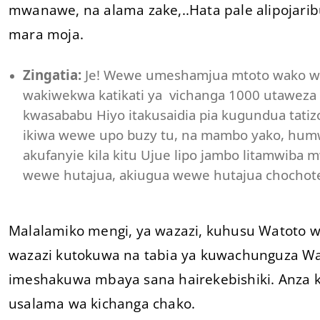
mwanawe, na alama zake,..Hata pale alipojari
mara moja.
Zingatia:
Je! Wewe umeshamjua mtoto wako wot
wakiwekwa katikati ya vichanga 1000 utawez
kwasababu Hiyo itakusaidia pia kugundua tatiz
ikiwa wewe upo buzy tu, na mambo yako, hum
akufanyie kila kitu Ujue lipo jambo litamwiba
wewe hutajua, akiugua wewe hutajua chochote
Malalamiko mengi, ya wazazi, kuhusu Watoto wa
wazazi kutokuwa na tabia ya kuwachunguza W
imeshakuwa mbaya sana hairekebishiki. Anza ku
usalama wa kichanga chako.