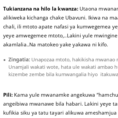
Tukianzana na hilo la kwanza:
Utaona mwanamke
alikiweka kichanga chake Ubavuni. Ikiwa na maa
chali, ili mtoto apate nafasi ya kumwegemea ye
yeye amwegemee mtoto,..Lakini yule mwingine h
akamlalia..Na matokeo yake yakawa ni kifo.
Zingatia:
Unapozaa mtoto, hakikisha mwanao m
Unamjali wakati wote, hata ule wakati ambao
kizembe zembe bila kumwangalia hiyo itakuw
Pili:
Kama yule mwanamke angekuwa “hamchung
angeibiwa mwanawe bila habari. Lakini yeye t
kufikia siku ya tatu tayari alikuwa ameshamjua 