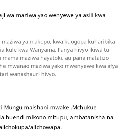
i wa maziwa yao wenyewe ya asili kwa
 maziwa ya makopo, kwa kuogopa kuharibika
a kule kwa Wanyama. Fanya hivyo ikiwa tu
u mama maziwa hayatoki, au pana matatizo
eshe mwanao maziwa yako mwenyewe kwa afya
tari wanashauri hivyo.
a ki-Mungu maishani mwake..Mchukue
ia huendi mikono mitupu, ambatanisha na
alichokupa/alichowapa.