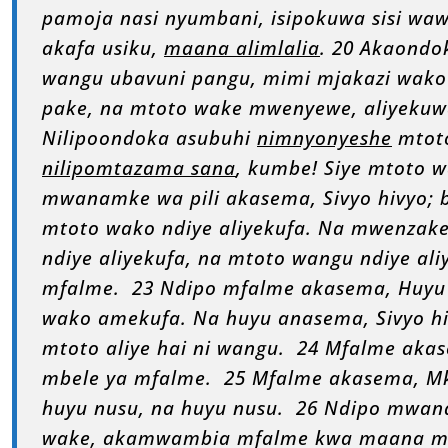
pamoja nasi nyumbani, isipokuwa sisi wa
akafa usiku,
maana alimlalia
. 20 Akaondo
wangu ubavuni pangu, mimi mjakazi wako 
pake, na mtoto wake mwenyewe, aliyekuw
Nilipoondoka asubuhi
nimnyonyeshe
mtoto
nilipomtazama sana
, kumbe! Siye mtoto w
mwanamke wa pili akasema, Sivyo hivyo; b
mtoto wako ndiye aliyekufa. Na mwenzake
ndiye aliyekufa, na mtoto wangu ndiye ali
mfalme. 23 Ndipo mfalme akasema, Huyu 
wako amekufa. Na huyu anasema, Sivyo hiv
mtoto aliye hai ni wangu. 24 Mfalme aka
mbele ya mfalme. 25 Mfalme akasema, Mka
huyu nusu, na huyu nusu. 26 Ndipo mwana
wake, akamwambia mfalme kwa maana m