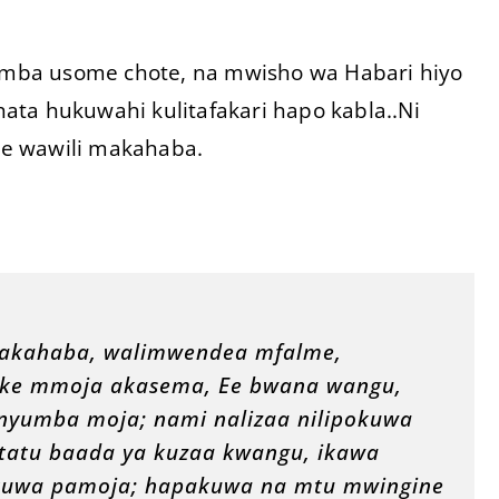
aomba usome chote, na mwisho wa Habari hiyo
ta hukuwahi kulitafakari hapo kabla..Ni
e wawili makahaba.
makahaba, walimwendea mfalme,
ke mmoja akasema, Ee bwana wangu,
yumba moja; nami nalizaa nilipokuwa
 tatu baada ya kuzaa kwangu, ikawa
ikuwa pamoja; hapakuwa na mtu mwingine