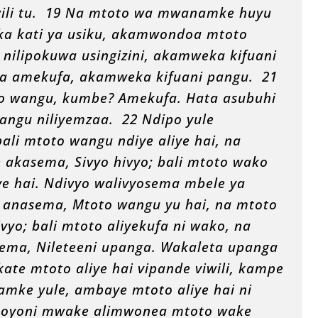
wili tu. 19 Na mtoto wa mwanamke huyu
ka kati ya usiku, akamwondoa mtoto
nilipokuwa usingizini, akamweka kifuani
a amekufa, akamweka kifuani pangu. 21
 wangu, kumbe? Amekufa. Hata asubuhi
angu niliyemzaa. 22 Ndipo yule
ali mtoto wangu ndiye aliye hai, na
 akasema, Sivyo hivyo; bali mtoto wako
ye hai. Ndivyo walivyosema mbele ya
anasema, Mtoto wangu yu hai, na mtoto
yo; bali mtoto aliyekufa ni wako, na
sema, Nileteeni upanga. Wakaleta upanga
te mtoto aliye hai vipande viwili, kampe
mke yule, ambaye mtoto aliye hai ni
oyoni mwake alimwonea mtoto wake