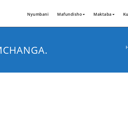
Nyumbani
Mafundisho
Maktaba
Ku
MCHANGA.