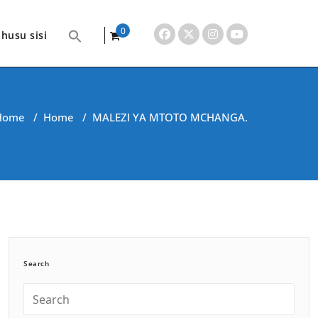
0
husu sisi
items
Home
/
Home
/
MALEZI YA MTOTO MCHANGA.
Search