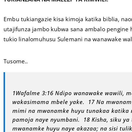
Embu tukiangazie kisa kimoja katika biblia, n
utajifunza jambo kubwa sana ambalo pengine ha
tukio linalomuhusu Sulemani na wanawake wal
Tusome..
1Wafalme 3:16 Ndipo wanawake wawili, 
wakasimama mbele yake. 17 Na mwanam
mimi na mwanamke huyu tunakaa katika n
pamoja naye nyumbani. 18 Kisha, siku ya
mwanamke huyu naye akazaa; na sisi tul