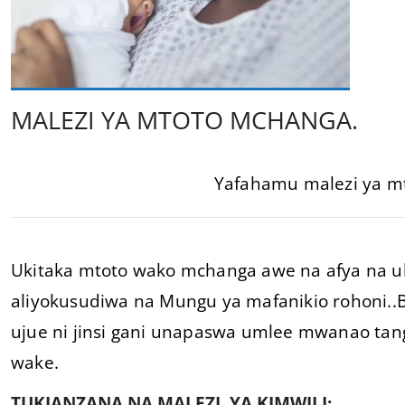
MALEZI YA MTOTO MCHANGA.
Yafahamu malezi ya mt
Ukitaka mtoto wako mchanga awe na afya na uk
aliyokusudiwa na Mungu ya mafanikio rohoni..Bas
ujue ni jinsi gani unapaswa umlee mwanao tang
wake.
TUKIANZANA NA MALEZI YA KIMWILI: