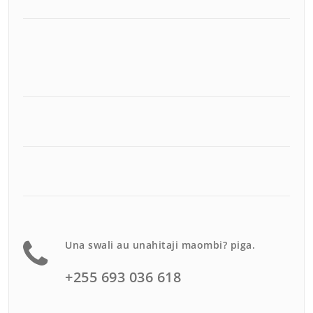
Una swali au unahitaji maombi? piga.
+255 693 036 618