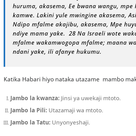
huruma, akasema, Ee bwana wangu, mpe h
kamwe. Lakini yule mwingine akasema, A
Ndipo mfalme akajibu, akasema, Mpe huyu
ndiye mama yake. 28 Na Israeli wote wak
mfalme wakamwogopa mfalme; maana wali
ndani yake, ili afanye hukumu.
Katika Habari hiyo nataka utazame mambo mak
Jambo la kwanza:
Jinsi ya uwekaji mtoto.
Jambo la Pili:
Utazamaji wa mtoto.
Jambo la Tatu:
Unyonyeshaji.