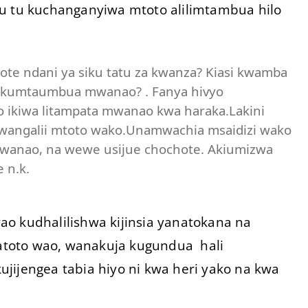
bu tu kuchanganyiwa mtoto alilimtambua hilo
e ndani ya siku tatu za kwanza? Kiasi kwamba
a kumtaumbua mwanao? . Fanya hivyo
o ikiwa litampata mwanao kwa haraka.Lakini
wangalii mtoto wako.Unamwachia msaidizi wako
 mwanao, na wewe usijue chochote. Akiumizwa
 n.k.
o kudhalilishwa kijinsia yanatokana na
atoto wao, wanakuja kugundua hali
jijengea tabia hiyo ni kwa heri yako na kwa