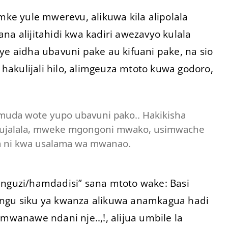
 yule mwerevu, alikuwa kila alipolala
na alijitahidi kwa kadiri awezavyo kulala
ye aidha ubavuni pake au kifuani pake, na sio
akulijali hilo, alimgeuza mtoto kuwa godoro,
uda wote yupo ubavuni pako.. Hakikisha
 hujalala, mweke mgongoni mwako, usimwache
a ni kwa usalama wa mwanao.
uzi/hamdadisi” sana mtoto wake: Basi
angu siku ya kwanza alikuwa anamkagua hadi
mwanawe ndani nje..,!, alijua umbile la