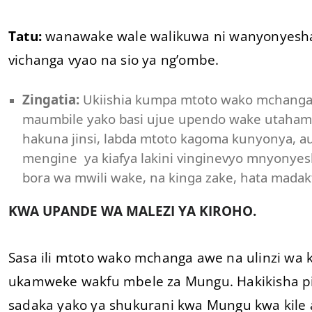
Tatu:
wanawake wale walikuwa ni wanyonyeshaj
vichanga vyao na sio ya ng’ombe.
Zingatia:
Ukiishia kumpa mtoto wako mchanga
maumbile yako basi ujue upendo wake utahami
hakuna jinsi, labda mtoto kagoma kunyonya, a
mengine ya kiafya lakini vinginevyo mnyony
bora wa mwili wake, na kinga zake, hata madak
KWA UPANDE WA MALEZI YA KIROHO.
Sasa ili mtoto wako mchanga awe na ulinzi w
ukamweke wakfu mbele za Mungu. Hakikisha p
sadaka yako ya shukurani kwa Mungu kwa kile 