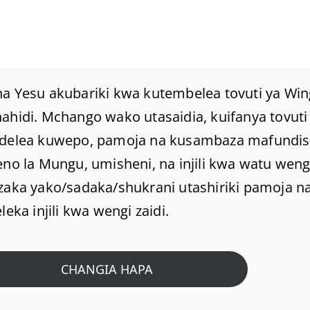
a Yesu akubariki kwa kutembelea tovuti ya Win
hidi. Mchango wako utasaidia, kuifanya tovuti 
delea kuwepo, pamoja na kusambaza mafundi
NDUGU,TUOMBEENI.
no la Mungu, umisheni, na injili kwa watu weng
zaka yako/sadaka/shukrani utashiriki pamoja na
Home
/
Home
/
NDUGU,TUOMBEENI.
leka injili kwa wengi zaidi.
CHANGIA HAPA