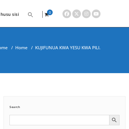
0
husu sisi
items
ome
/
Home
/
KUJIFUNUA KWA YESU KWA PILI.
Search
Search Button
Search
for: