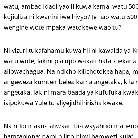
watu, ambao idadi yao ilikuwa kama watu 500,
kujiuliza ni kwanini iwe hivyo? Je hao watu 5
wengine wote mpaka watokewe wao tu?
Ni vizuri tukafahamu kuwa hii ni kawaida ya
watu wote, lakini pia upo wakati hataonekana
aliowachagua, Na ndicho kilichotokea hapa, mia
angeweza kumtembelea kama angetaka, kil
angetaka, lakini mara baada ya kufufuka kw
isipokuwa Yule tu aliyejidhihirisha kwake.
Na ndio maana aliwaambia wayahudi maneno h
hamtaniona; nami nilipo ninyi hamwezi kuja”.