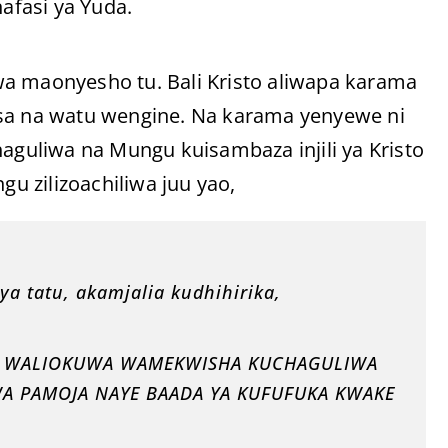
afasi ya Yuda.
wa maonyesho tu. Bali Kristo aliwapa karama
isa na watu wengine. Na karama yenyewe ni
uliwa na Mungu kuisambaza injili ya Kristo
 zilizoachiliwa juu yao,
a tatu, akamjalia kudhihirika,
DI WALIOKUWA WAMEKWISHA KUCHAGULIWA
WA PAMOJA NAYE BAADA YA KUFUFUKA KWAKE