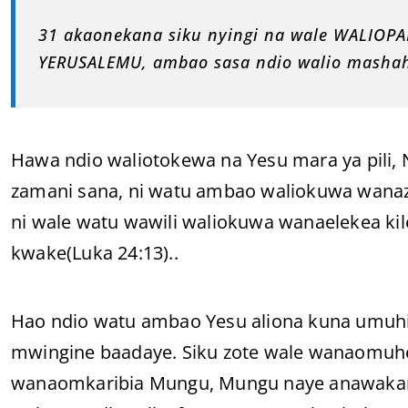
31 akaonekana siku nyingi na wale WALIOP
YERUSALEMU, ambao sasa ndio walio mashah
Hawa ndio waliotokewa na Yesu mara ya pili,
zamani sana, ni watu ambao waliokuwa wana
ni wale watu wawili waliokuwa wanaelekea kile
kwake(Luka 24:13)..
Hao ndio watu ambao Yesu aliona kuna umuh
mwingine baadaye. Siku zote wale wanaomu
wanaomkaribia Mungu, Mungu naye anawakari