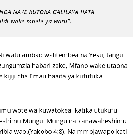
ANDA NAYE KUTOKA GALILAYA HATA
idi wake mbele ya watu”.
 Ni watu ambao walitembea na Yesu, tangu
zungumzia habari zake, Mfano wake utaona
 kijiji cha Emau baada ya kufufuka
imu wote wa kuwatokea katika utukufu
heshimu Mungu, Mungu nao anawaheshimu,
bia wao.(Yakobo 4:8). Na mmojawapo kati