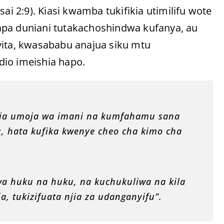
 2:9). Kiasi kwamba tukifikia utimilifu wote
apa duniani tutakachoshindwa kufanya, au
vita, kwasababu anajua siku mtu
dio imeishia hapo.
fikia umoja wa imani na kumfahamu sana
 hata kufika kwenye cheo cha kimo cha
pwa huku na huku, na kuchukuliwa na kila
a, tukizifuata njia za udanganyifu”.