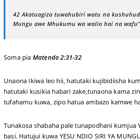
42 Akatuagiza tuwahubiri watu na kushuhud
Mungu awe Mhukumu wa walio hai na wafu”
Soma pia
Matendo 2:31-32
Unaona Ikiwa leo hii, hatutaki kujibidiisha ku
hatutaki kusikia habari zake,tunaona kama z
tufahamu kuwa, zipo hatua ambazo kamwe hat
Tunakosa shabaha pale tunapodhani kumjua Ye
basi. Hatujui kuwa YESU NDIO SIRI YA MUNG