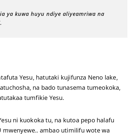
ia ya kuwa huyu ndiye aliyeamriwa na
.
mtafuta Yesu, hatutaki kujifunza Neno lake,
inatuchosha, na bado tunasema tumeokoka,
utakaa tumfikie Yesu.
su ni kuokoka tu, na kutoa pepo halafu
U mwenyewe.. ambao utimilifu wote wa