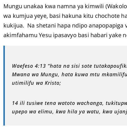
Mungu unakaa kwa namna ya kimwili (Wakolosai
wa kumjua yeye, basi hakuna kitu chochote h
kukijua. Na shetani hapa ndipo anapopapiga 
akimfahamu Yesu ipasavyo basi habari yake n
Waefeso 4:13 “hata na sisi sote tutakapou
Mwana wa Mungu, hata kuwa mtu mkamilifu,
utimilifu wa Kristo;
14 ili tusiwe tena watoto wachanga, tukitu
upepo wa elimu, kwa hila ya watu, kwa ujanj