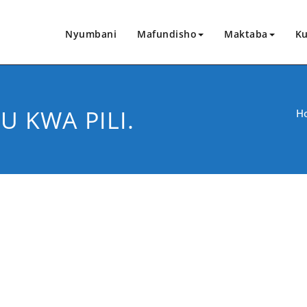
Nyumbani
Mafundisho
Maktaba
Ku
U KWA PILI.
H
CHANGIA HAPA