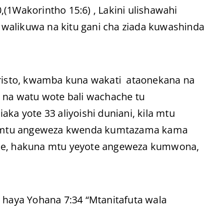
(1Wakorintho 15:6) , Lakini ulishawahi
00 walikuwa na kitu gani cha ziada kuwashinda
 Kristo, kwamba kuna wakati ataonekana na
 na watu wote bali wachache tu
ka yote 33 aliyoishi duniani, kila mtu
a mtu angeweza kwenda kumtazama kama
ake, hakuna mtu yeyote angeweza kumwona,
aya Yohana 7:34 “Mtanitafuta wala