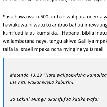
Sasa hawa watu 500 ambao walipata neema y
hawakuwa ni watu tu ambao bahati imewaangu
kumfuatilia au kumsikia,.. Hapana, biblia in
waliambatana naye, tangu akiwa Galiliya mpa
taifa la Israeli mpaka ncha nyingine ya Israeli.
Matendo 13:29 “Hata walipokwisha kumaliza
ule mti, wakamweka kaburini.
30 Lakini Mungu akamfufua katika wafu;