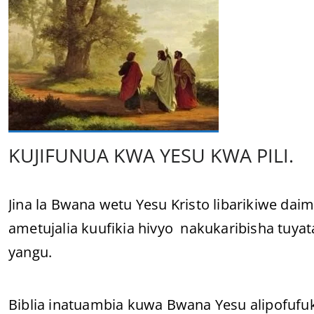
KUJIFUNUA KWA YESU KWA PILI.
Jina la Bwana wetu Yesu Kristo libarikiwe d
ametujalia kuufikia hivyo nakukaribisha tuy
yangu.
Biblia inatuambia kuwa Bwana Yesu alipofufu