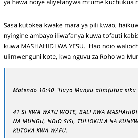
ya hawa ndiye aliyefanywa mtume kuchukua n
Sasa kutokea kwake mara ya pili kwao, haiku
nyingine ambayo iliwafanya kuwa tofauti kab
kuwa MASHAHIDI WA YESU. Hao ndio waliochag
ulimwenguni kote, kwa nguvu za Roho wa Mungu
Matendo 10:40 “Huyo Mungu alimfufua siku y
41 SI KWA WATU WOTE, BALI KWA MASHAHI
NA MUNGU, NDIO SISI, TULIOKULA NA KUNY
KUTOKA KWA WAFU.