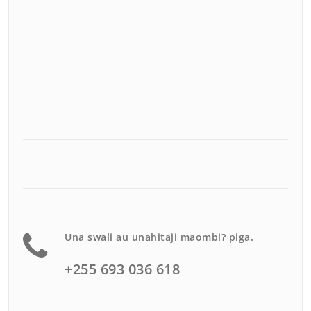
Una swali au unahitaji maombi? piga.
+255 693 036 618